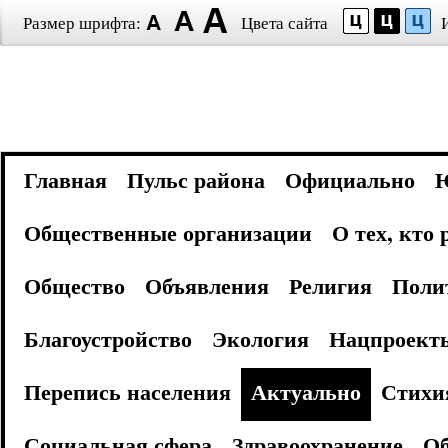
Размер шрифта:
Цвета сайта
Главная
Пульс района
Официально
Общественные организации
О тех, кто
Общество
Объявления
Религия
Поли
Благоустройство
Экология
Нацпроект
Перепись населения
Актуально
Стихи
Социальная сфера
Здравоохранение
Об