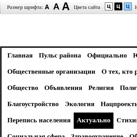
Размер шрифта:
Цвета сайта
Главная
Пульс района
Официально
Общественные организации
О тех, кто
Общество
Объявления
Религия
Поли
Благоустройство
Экология
Нацпроект
Перепись населения
Актуально
Стихи
Социальная сфера
Здравоохранение
Об