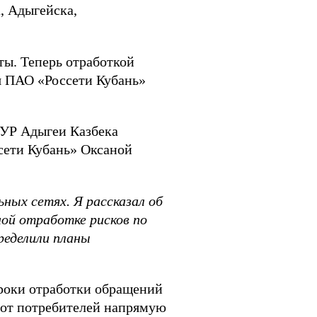
, Адыгейска,
ы. Теперь отработкой
я ПАО «Россети Кубань»
 ЦУР Адыгеи Казбека
сети Кубань» Оксаной
ьных сетях. Я рассказал
об
ной отработк
е
рисков
по
ределили планы
роки отработки обращений
 от потребителей напрямую