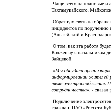
Чаще всего на плановые и 
Тахтамукайского, Майкопск
Обратную связь на обраще
инцидентов по поручению 
(Адыгейский и Краснодарск
О том, как эта работа буде
Коджешау с начальником де
Зайцевой.
«Мы обсудили организаци
информировани
и
жителей р
теме электроснабжения. П
сотрудничеств
а
»,
- сказал
Подключение электросетево
граждан. ПАО «Россети Куб