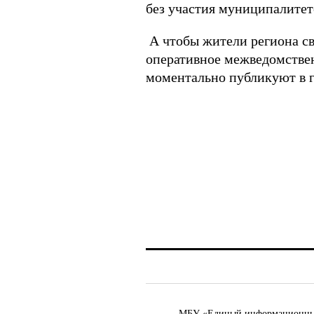
без участия муниципалитет
А чтобы жители региона с
оперативное межведомстве
моментально публикуют в г
МБУ «Единый информационный ц