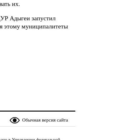
ать их.
ЦУР Адыгеи запустил
ря этому муниципалитеты
Обычная версия сайта
ано в Управлении федеральной