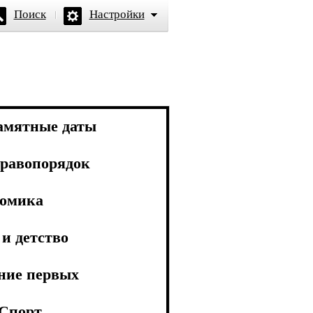
Поиск
Настройки
амятные даты
равопорядок
омика
и детство
ние первых
Спорт