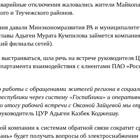
аварийные отключения жаловались жители Майкопа
ого и Теучежского районов.
ния давали Минэкономразвития РА и муниципалитет
главы Адыгеи Мурата Кумпилова займется компани
ий филиалы сетей).
т выстраиваться, шла речь на встрече руководителя
партамента взаимодействия с клиентами ПАО «Рос
ю
работы с обращениями
жителей региона
в социал
еспублики через систему
«
Госпаблики
» и
оператив
о итогу рабочей встречи с
Оксаной Зайцевой мы оп
 руководитель ЦУР Адыгеи Казбек Коджешау.
й компании к системам обратной связи сократит с
ань» будет получать вопросы об электроснабжении