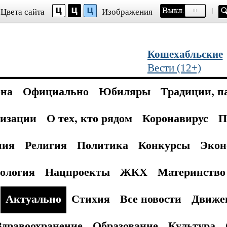
Цвета сайта
Изображения
Кошехабльские
Вести (12+)
она
Официально
Юбиляры
Традиции, п
изации
О тех, кто рядом
Коронавирус
П
ния
Религия
Политика
Конкурсы
Экон
ология
Нацпроекты
ЖКХ
Материнство 
Актуально
Стихия
Все новости
Движе
Здравоохранение
Образование
Культура