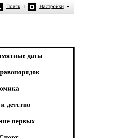
Поиск
Настройки
амятные даты
равопорядок
омика
и детство
ние первых
Спорт