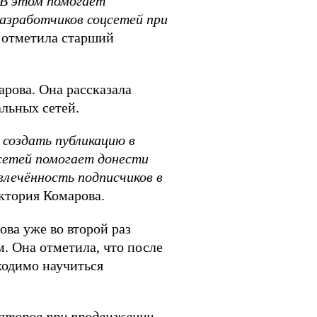
 В этом помогает
азработчиков соцсетей при
 отметила старший
рова. Она рассказала
льных сетей.
создать публикацию в
сетей помогает донести
лечённость подписчиков в
ктория Комарова.
ва уже во второй раз
. Она отметила, что после
ходимо научиться
раторов при продвижении