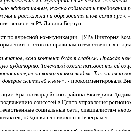
х региональных и муниципальных темах, событиях.
ыло эффективным, нужно соблюдать требования р
м мы и рассказали на образовательном семинаре»,
-
ния регионом РА Ларина Берчун.
ст по адресной коммуникации ЦУРа Виктория Кома
ормлении постов по правилам отечественных социа
льтатов, если контент будет слабым. Прежде чем 
вую аудиторию. Точечный охват пользователей соц
орая интересна конкретным людям. Так растет вов
и доверие жителей к ним»,
- прокомментировала Ви
ции Красногвардейского района Екатерина Дидимо
продвижению соцсетей в Центр управления регионом
 отечественные социальные сети, специалистам необ
онтакте», «Одноклассниках» и «Телеграме».
 оставаться в курсе изменений и требований моде