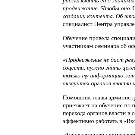
рассказывать ей о значимы
продвижение. Чтобы оно б
создании контента. Об это
специалист Центра управле
Обучение провела специали
участникам семинара об оф
«Продвижение не даст резу
соцсети, нужно знать целе
только ту информацию, кот
аккаунтах органов власти 
Помощник главы администра
приезжает на обучение по 
перехода органов власти в
эффективно работать в «Вк
«Такие семинары помогают