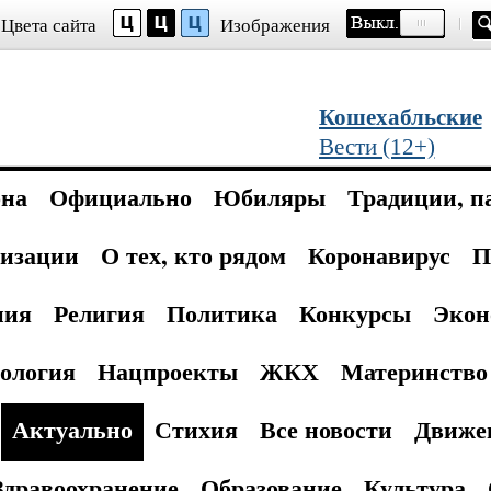
Цвета сайта
Изображения
Кошехабльские
Вести (12+)
она
Официально
Юбиляры
Традиции, п
изации
О тех, кто рядом
Коронавирус
П
ния
Религия
Политика
Конкурсы
Экон
ология
Нацпроекты
ЖКХ
Материнство 
Актуально
Стихия
Все новости
Движе
Здравоохранение
Образование
Культура