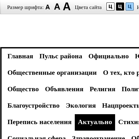
Размер шрифта:
Цвета сайта
Главная
Пульс района
Официально
Общественные организации
О тех, кто
Общество
Объявления
Религия
Поли
Благоустройство
Экология
Нацпроект
Перепись населения
Актуально
Стихи
Социальная сфера
Здравоохранение
Об