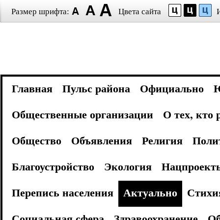
Размер шрифта:
Цвета сайта
Главная
Пульс района
Официально
Общественные организации
О тех, кто
Общество
Объявления
Религия
Поли
Благоустройство
Экология
Нацпроект
Перепись населения
Актуально
Стихи
Социальная сфера
Здравоохранение
Об