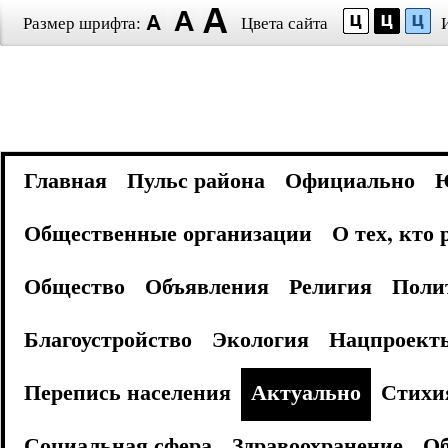
Размер шрифта:
Цвета сайта
Главная
Пульс района
Официально
Общественные организации
О тех, кто
Общество
Объявления
Религия
Поли
Благоустройство
Экология
Нацпроект
Перепись населения
Актуально
Стихи
Социальная сфера
Здравоохранение
Об