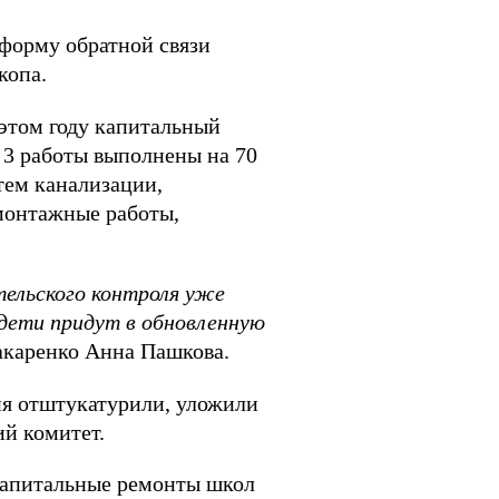
форму обратной связи
копа.
этом году капитальный
№ 3 работы выполнены на 70
тем канализации,
омонтажные работы,
ельского контроля уже
 дети придут в обновленную
акаренко Анна Пашкова.
ия отштукатурили, уложили
ий комитет.
капитальные ремонты школ