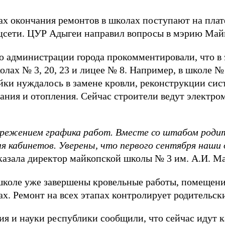
х окончания ремонтов в школах поступают на плат
оцсети. ЦУР Адыгеи направил вопросы в мэрию Май
 администрации города прокомментировали, что в 
олах № 3, 20, 23 и лицее № 8. Например, в школе 
ойки нуждалось в замене кровли, реконструкции сис
ания и отопления. Сейчас строители ведут электр
режением графика работ. Вместе со штабом родит
я кабинетов. Уверены, что первого сентября наши
сказала директор майкопской школы № 3 им. А.И. М
школе уже завершены кровельные работы, помещен
ах. Ремонт на всех этапах контролирует родительск
я и науки республики сообщили, что сейчас идут 