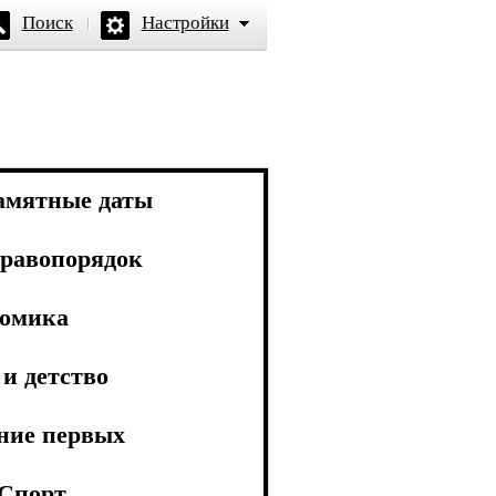
Поиск
Настройки
амятные даты
равопорядок
омика
и детство
ние первых
Спорт