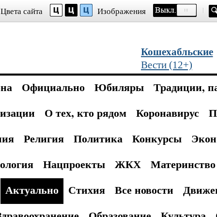
Цвета сайта
Изображения
Кошехабльские
Вести (12+)
она
Официально
Юбиляры
Традиции, п
изации
О тех, кто рядом
Коронавирус
П
ния
Религия
Политика
Конкурсы
Экон
ология
Нацпроекты
ЖКХ
Материнство 
Актуально
Стихия
Все новости
Движе
Здравоохранение
Образование
Культура