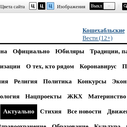
Цвета сайта
Изображения
Кошехабльские
Вести (12+)
она
Официально
Юбиляры
Традиции, п
изации
О тех, кто рядом
Коронавирус
П
ния
Религия
Политика
Конкурсы
Экон
ология
Нацпроекты
ЖКХ
Материнство 
Актуально
Стихия
Все новости
Движе
Здравоохранение
Образование
Культура