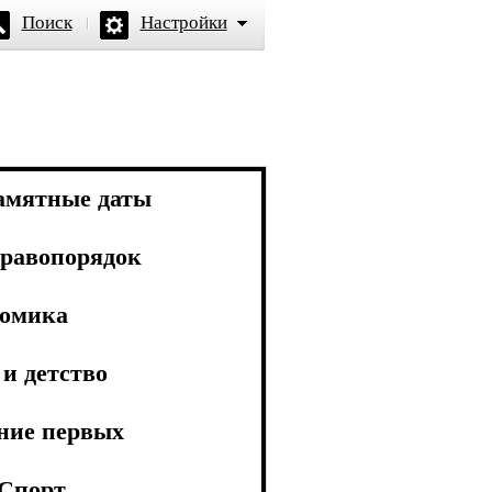
Поиск
Настройки
амятные даты
равопорядок
омика
и детство
ние первых
Спорт