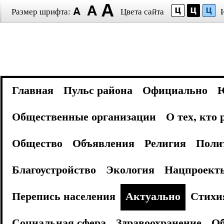
Размер шрифта:
Цвета сайта
Главная
Пульс района
Официально
Общественные организации
О тех, кто
Общество
Объявления
Религия
Поли
Благоустройство
Экология
Нацпроект
Перепись населения
Актуально
Стихи
Социальная сфера
Здравоохранение
Об