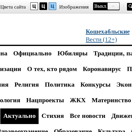
Цвета сайта
Изображения
Кошехабльские
Вести (12+)
она
Официально
Юбиляры
Традиции, п
изации
О тех, кто рядом
Коронавирус
П
ния
Религия
Политика
Конкурсы
Экон
ология
Нацпроекты
ЖКХ
Материнство 
Актуально
Стихия
Все новости
Движе
Здравоохранение
Образование
Культура