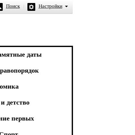
Поиск
Настройки
амятные даты
равопорядок
омика
и детство
ние первых
Спорт