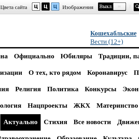
Цвета сайта
Изображения
Кошехабльские
Вести (12+)
она
Официально
Юбиляры
Традиции, п
изации
О тех, кто рядом
Коронавирус
П
ния
Религия
Политика
Конкурсы
Экон
ология
Нацпроекты
ЖКХ
Материнство 
Актуально
Стихия
Все новости
Движе
Здравоохранение
Образование
Культура