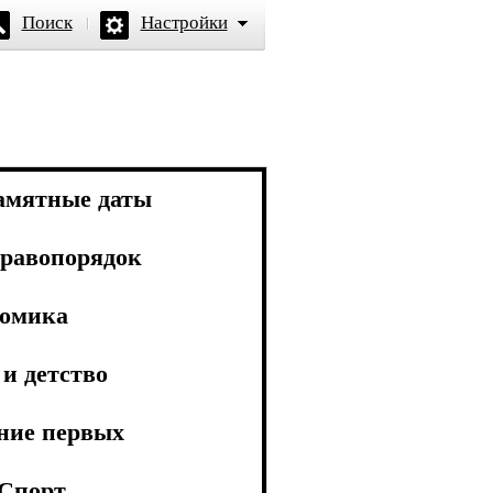
Поиск
Настройки
амятные даты
равопорядок
омика
и детство
ние первых
Спорт