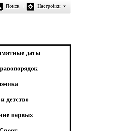
Поиск
Настройки
амятные даты
равопорядок
омика
и детство
ние первых
Спорт