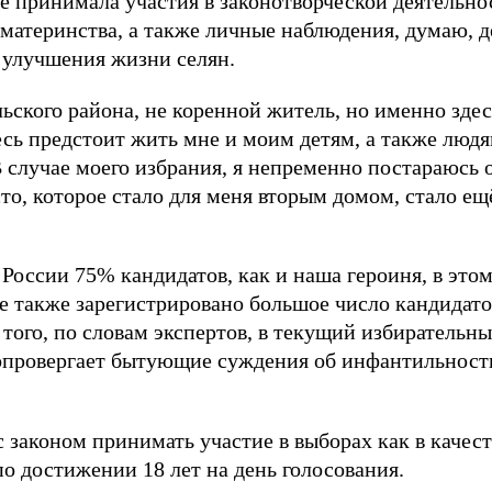
не принимала участия в законотворческой деятельн
 материнства, а также личные наблюдения, думаю, 
 улучшения жизни селян.
ьского района, не коренной житель, но именно здес
сь предстоит жить мне и моим детям, а также людя
 случае моего избрания, я непременно постараюсь 
сто, которое стало для меня вторым домом, стало ещё
 России 75% кандидатов, как и наша героиня, в это
ее также зарегистрировано большое число кандидат
 того, по словам экспертов, в текущий избиратель
опровергает бытующие суждения об инфантильност
 законом принимать участие в выборах как в качеств
о достижении 18 лет на день голосования.