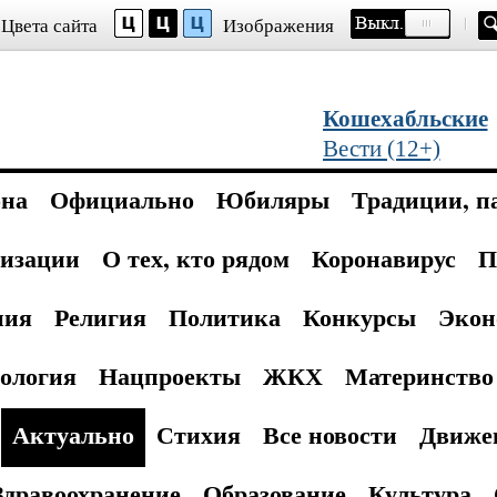
Цвета сайта
Изображения
Кошехабльские
Вести (12+)
она
Официально
Юбиляры
Традиции, п
изации
О тех, кто рядом
Коронавирус
П
ния
Религия
Политика
Конкурсы
Экон
ология
Нацпроекты
ЖКХ
Материнство 
Актуально
Стихия
Все новости
Движе
Здравоохранение
Образование
Культура