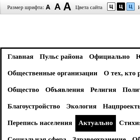
Размер шрифта:
Цвета сайта
Главная
Пульс района
Официально
Общественные организации
О тех, кто
Общество
Объявления
Религия
Поли
Благоустройство
Экология
Нацпроект
Перепись населения
Актуально
Стихи
Социальная сфера
Здравоохранение
Об