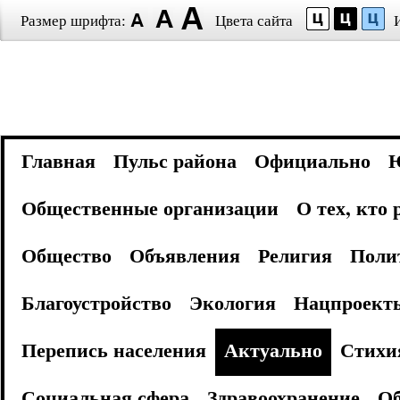
Размер шрифта:
Цвета сайта
Главная
Пульс района
Официально
Общественные организации
О тех, кто
Общество
Объявления
Религия
Поли
Благоустройство
Экология
Нацпроект
Перепись населения
Актуально
Стихи
Социальная сфера
Здравоохранение
Об