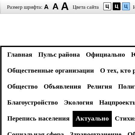
Размер шрифта:
Цвета сайта
Главная
Пульс района
Официально
Общественные организации
О тех, кто
Общество
Объявления
Религия
Поли
Благоустройство
Экология
Нацпроект
Перепись населения
Актуально
Стихи
Социальная сфера
Здравоохранение
Об