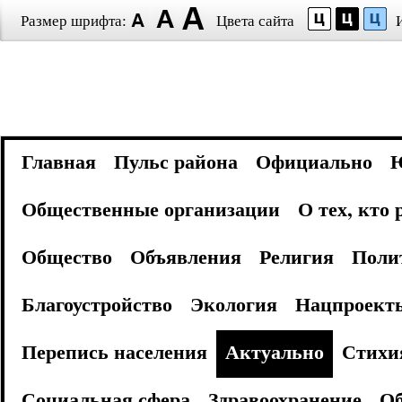
Размер шрифта:
Цвета сайта
Главная
Пульс района
Официально
Общественные организации
О тех, кто
Общество
Объявления
Религия
Поли
Благоустройство
Экология
Нацпроект
Перепись населения
Актуально
Стихи
Социальная сфера
Здравоохранение
Об