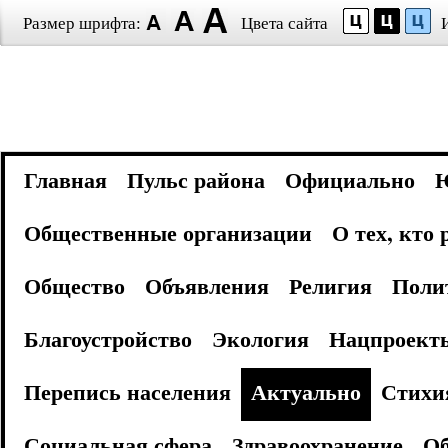
Размер шрифта:
Цвета сайта
Главная
Пульс района
Официально
Общественные организации
О тех, кто
Общество
Объявления
Религия
Поли
Благоустройство
Экология
Нацпроект
Перепись населения
Актуально
Стихи
Социальная сфера
Здравоохранение
Об