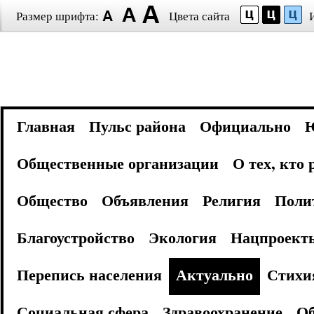
Размер шрифта:
Цвета сайта
Главная
Пульс района
Официально
Общественные организации
О тех, кто
Общество
Объявления
Религия
Поли
Благоустройство
Экология
Нацпроект
Перепись населения
Актуально
Стихи
Социальная сфера
Здравоохранение
Об