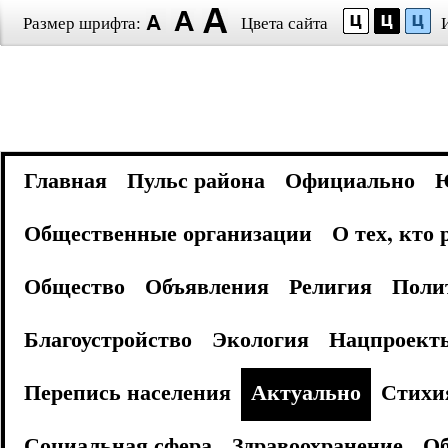
Размер шрифта:
Цвета сайта
Главная
Пульс района
Официально
Общественные организации
О тех, кто
Общество
Объявления
Религия
Поли
Благоустройство
Экология
Нацпроект
Перепись населения
Актуально
Стихи
Социальная сфера
Здравоохранение
Об