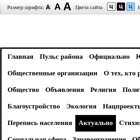
Размер шрифта:
Цвета сайта
Главная
Пульс района
Официально
Общественные организации
О тех, кто
Общество
Объявления
Религия
Поли
Благоустройство
Экология
Нацпроект
Перепись населения
Актуально
Стихи
Социальная сфера
Здравоохранение
Об