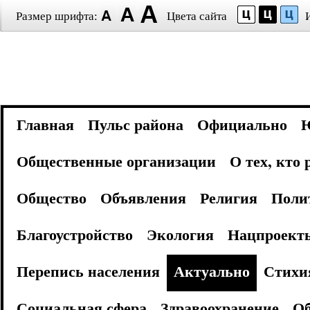
Размер шрифта:
Цвета сайта
Главная
Пульс района
Официально
Общественные организации
О тех, кто
Общество
Объявления
Религия
Поли
Благоустройство
Экология
Нацпроект
Перепись населения
Актуально
Стихи
Социальная сфера
Здравоохранение
Об