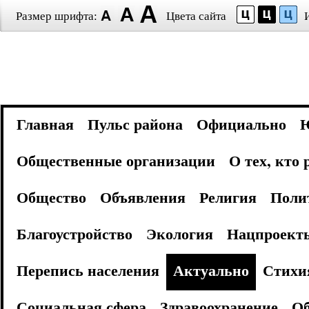
Размер шрифта:
Цвета сайта
Главная
Пульс района
Официально
Общественные организации
О тех, кто
Общество
Объявления
Религия
Поли
Благоустройство
Экология
Нацпроект
Перепись населения
Актуально
Стихи
Социальная сфера
Здравоохранение
Об