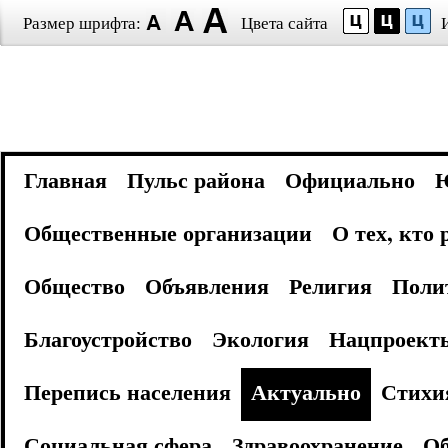
Размер шрифта:
Цвета сайта
Главная
Пульс района
Официально
Общественные организации
О тех, кто
Общество
Объявления
Религия
Поли
Благоустройство
Экология
Нацпроект
Перепись населения
Актуально
Стихи
Социальная сфера
Здравоохранение
Об