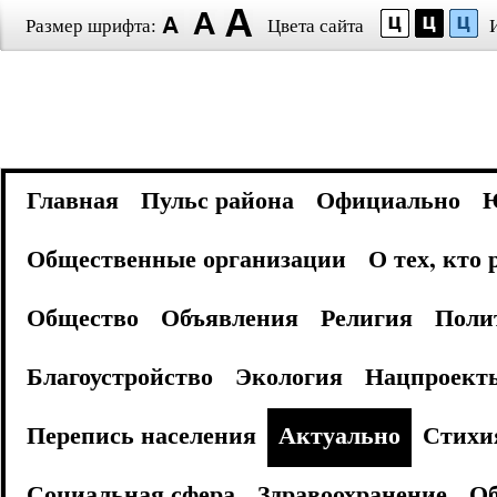
Размер шрифта:
Цвета сайта
Главная
Пульс района
Официально
Общественные организации
О тех, кто
Общество
Объявления
Религия
Поли
Благоустройство
Экология
Нацпроект
Перепись населения
Актуально
Стихи
Социальная сфера
Здравоохранение
Об