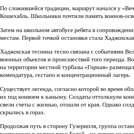
По сложившейся традиции, маршрут начался у «Веч
Кошехабль. Школьники почтили память воинов-осв
Затем на школьном автобусе ребята в сопровожден
местам. Первой точкой остановки стала Хаджохска
Хаджохская теснина тесно связана с событиями Ве
военных объектов и происшествий того периода. В
на территории местной турбазы «Горная» размещал
комендатура, гестапо и концентрационный лагерь.
Существует легенда, согласно которой во время обл
их под конвоем к каньону. Солдаты оттолкнули кон
свели счеты с жизнью, отошли от края. Однако сол
скрылись в горах.
Продолжая путь в сторону Гузерипля, группа оста
расположен в долине реки Белой - на дороге из се