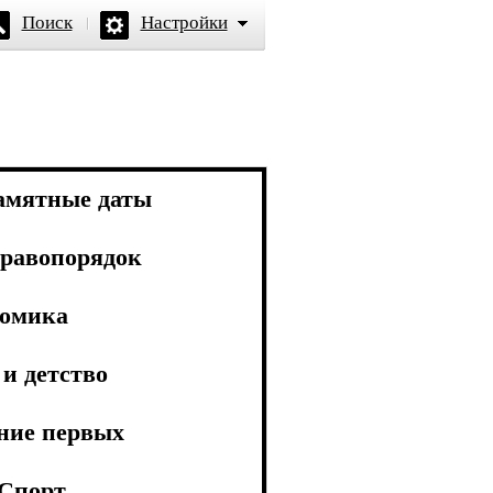
Поиск
Настройки
амятные даты
равопорядок
омика
и детство
ние первых
Спорт