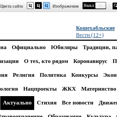
Цвета сайта
Изображения
Кошехабльские
Вести (12+)
она
Официально
Юбиляры
Традиции, п
изации
О тех, кто рядом
Коронавирус
П
ния
Религия
Политика
Конкурсы
Экон
ология
Нацпроекты
ЖКХ
Материнство 
Актуально
Стихия
Все новости
Движе
Здравоохранение
Образование
Культура