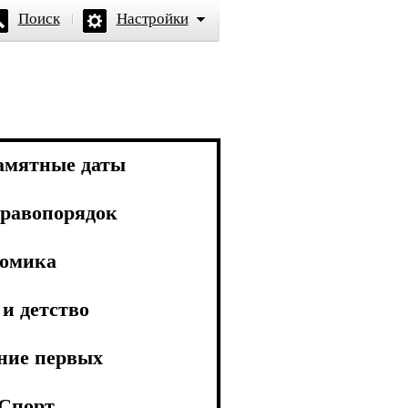
Поиск
Настройки
амятные даты
равопорядок
омика
и детство
ние первых
Спорт