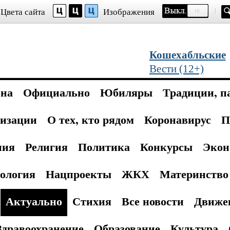
Цвета сайта
Изображения
Кошехабльские
Вести (12+)
она
Официально
Юбиляры
Традиции, п
изации
О тех, кто рядом
Коронавирус
П
ния
Религия
Политика
Конкурсы
Экон
ология
Нацпроекты
ЖКХ
Материнство 
Актуально
Стихия
Все новости
Движе
Здравоохранение
Образование
Культура