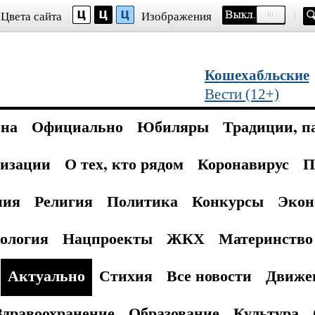
Цвета сайта
Изображения
Кошехабльские
Вести (12+)
она
Официально
Юбиляры
Традиции, п
изации
О тех, кто рядом
Коронавирус
П
ния
Религия
Политика
Конкурсы
Экон
ология
Нацпроекты
ЖКХ
Материнство 
Актуально
Стихия
Все новости
Движе
Здравоохранение
Образование
Культура