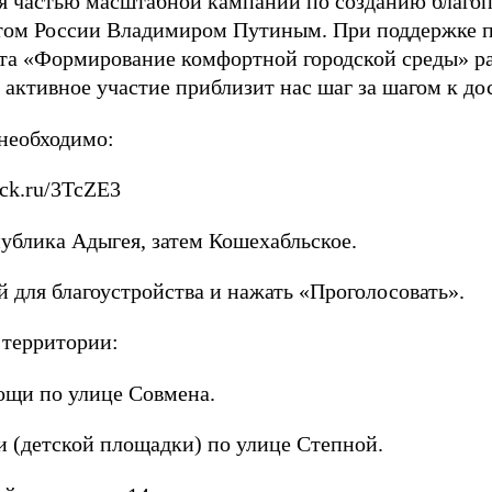
я частью масштабной кампании по созданию благоп
ом России Владимиром Путиным. При поддержке па
кта «Формирование комфортной городской среды» р
 активное участие приблизит нас шаг за шагом к д
 необходимо:
lck.ru/3TcZE3
публика Адыгея, затем Кошехабльское.
 для благоустройства и нажать «Проголосовать».
 территории:
ощи по улице Совмена.
и (детской площадки) по улице Степной.