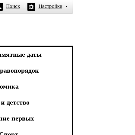
Поиск
Настройки
амятные даты
равопорядок
омика
и детство
ние первых
Спорт