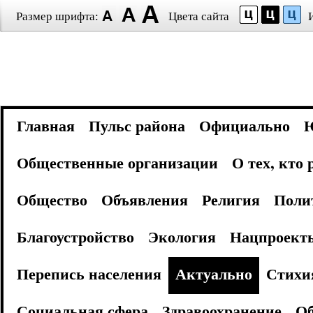
Размер шрифта:
Цвета сайта
Главная
Пульс района
Официально
Общественные организации
О тех, кто
Общество
Объявления
Религия
Поли
Благоустройство
Экология
Нацпроект
Перепись населения
Актуально
Стихи
Социальная сфера
Здравоохранение
Об