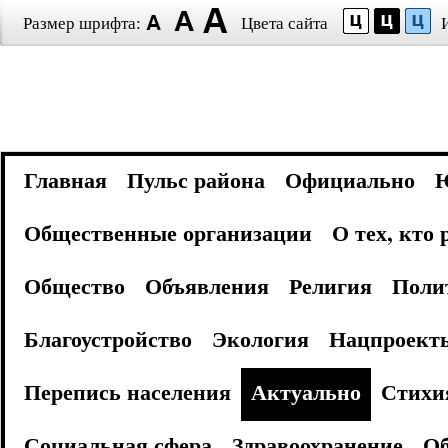
Размер шрифта:
Цвета сайта
Главная
Пульс района
Официально
Общественные организации
О тех, кто
Общество
Объявления
Религия
Поли
Благоустройство
Экология
Нацпроект
Перепись населения
Актуально
Стихи
Социальная сфера
Здравоохранение
Об