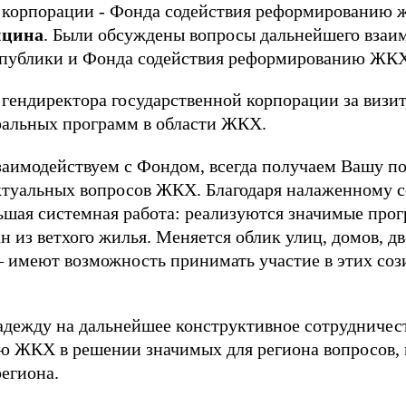
й корпорации - Фонда содействия реформированию
ицина
. Были обсуждены вопросы дальнейшего взаим
спублики и Фонда содействия реформированию ЖКХ
гендиректора государственной корпорации за визит,
ральных программ в области ЖКХ.
заимодействуем с Фондом, всегда получаем Вашу п
туальных вопросов ЖКХ. Благодаря налаженному с
ьшая системная работа: реализуются значимые про
 из ветхого жилья. Меняется облик улиц, домов, д
– имеют возможность принимать участие в этих соз
адежду на дальнейшее конструктивное сотрудничес
ю ЖКХ в решении значимых для региона вопросов,
егиона.