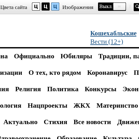
Цвета сайта
Изображения
Кошехабльские
Вести (12+)
она
Официально
Юбиляры
Традиции, п
изации
О тех, кто рядом
Коронавирус
П
ния
Религия
Политика
Конкурсы
Экон
ология
Нацпроекты
ЖКХ
Материнство 
Актуально
Стихия
Все новости
Движе
Здравоохранение
Образование
Культура