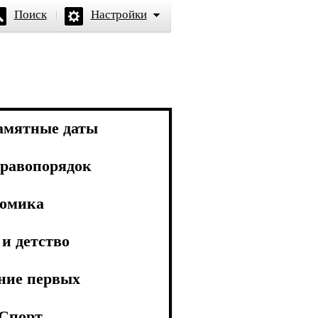
Поиск
Настройки
амятные даты
равопорядок
омика
и детство
ние первых
Спорт