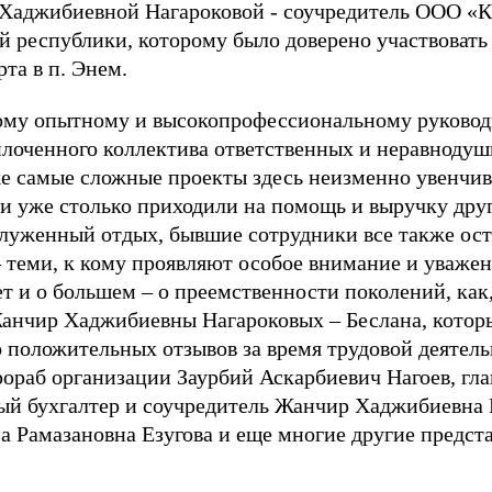
аджибиевной Нагароковой - соучредитель ООО «Ка
 республики, которому было доверено участвовать 
та в п. Энем.
мому опытному и высокопрофессиональному руковод
сплоченного коллектива ответственных и неравнодуш
же самые сложные проекты здесь неизменно увенчив
 уже столько приходили на помощь и выручку друг 
аслуженный отдых, бывшие сотрудники все также ос
 теми, к кому проявляют особое внимание и уважени
ет и о большем – о преемственности поколений, как
анчир Хаджибиевны Нагароковых – Беслана, котор
 положительных отзывов за время трудовой деятел
прораб организации Заурбий Аскарбиевич Нагоев, г
ый бухгалтер и соучредитель Жанчир Хаджибиевна 
 Рамазановна Езугова и еще многие другие предст