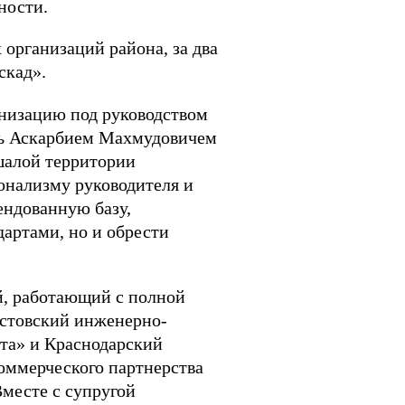
ности.
организаций района, за два
скад».
анизацию под руководством
ась Аскарбием Махмудовичем
тшалой территории
онализму руководителя и
ендованную базу,
дартами, но и обрести
й, работающий с полной
остовский инженерно-
та» и Краснодарский
оммерческого партнерства
месте с супругой