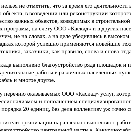
 нельзя не отметить, что за время его деятельности 
о объекта, в возведении или реконструкции которог
ство важных объектов, возводимых в строительной 
программ, на счету ООО «Каскад» и в других насе
ичем, не на словах, а на деле убедившись в высоком
щадках которой успешно применяются новейшие тех
техника, заказчики, как правило, снова и снова отд
скада выполнено благоустройство ряда площадок и 
крепительные работы в различных населенных пунк
хабль и многое другое.
у перечню оказываемых ООО «Каскад» услуг, котор
ессионализмом и пополнением специализированного
порядка 20 единиц, без дела коллективу уж точно с
троители организации параллельно выполняют работ
 благоустройство центральной части а. Хакуринохабл