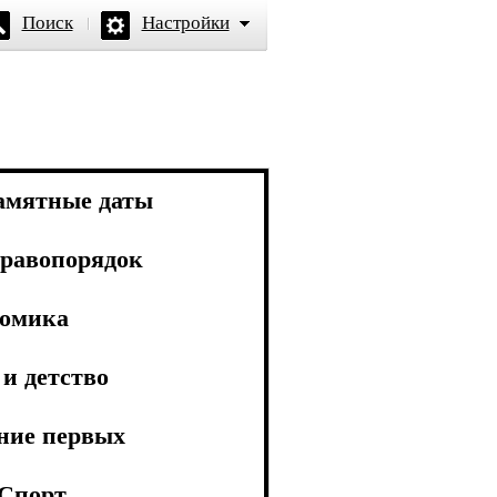
Поиск
Настройки
амятные даты
равопорядок
омика
и детство
ние первых
Спорт