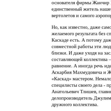
основателя фирмы Жанчир Х
единственный житель нашей
вертолетов и самого аэропор
Но, как известно, даже са
желаемого результата без 
Каскаде есть. А потому да
совместной работы эти люди
близки. И даже уходя на з
составляющей коллектива –
равнение. А иногда речь ид
Аскарбия Махмудовича и Ж
«Каскад» мастером. Немало
специлисты своего дела - 
Анатольевич Тлишев, главн
делопроизводитель Джулима
дружного коллектива.