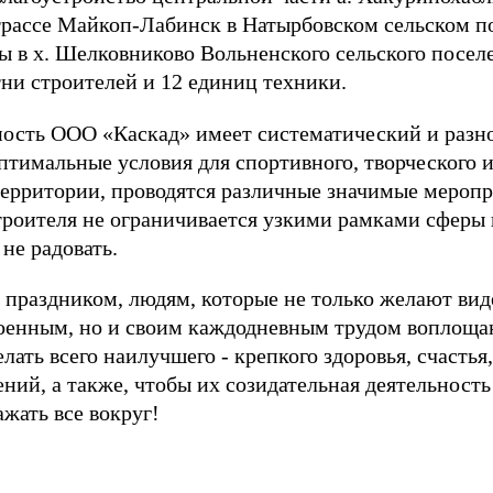
трассе Майкоп-Лабинск в Натырбовском сельском п
ы в х. Шелковниково Вольненского сельского посел
ни строителей и 12 единиц техники.
ность ООО «Каскад» имеет систематический и разн
птимальные условия для спортивного, творческого и
ерритории, проводятся различные значимые меропри
троителя не ограничивается узкими рамками сферы
не радовать.
праздником, людям, которые не только желают виде
оенным, но и своим каждодневным трудом воплощаю
лать всего наилучшего - крепкого здоровья, счастья
ий, а также, чтобы их созидательная деятельность
жать все вокруг!