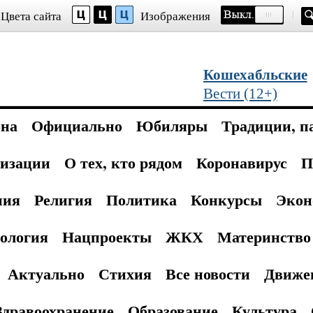
Цвета сайта
Изображения
Кошехабльские
Вести (12+)
она
Официально
Юбиляры
Традиции, п
изации
О тех, кто рядом
Коронавирус
П
ния
Религия
Политика
Конкурсы
Экон
ология
Нацпроекты
ЖКХ
Материнство 
Актуально
Стихия
Все новости
Движе
Здравоохранение
Образование
Культура