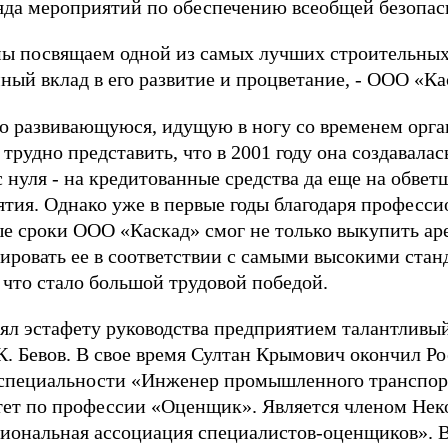
яда мероприятий по обеспечению всеобщей безопас
ы посвящаем одной из самых лучших строительных 
ый вклад в его развитие и процветание, - ООО «Ка
но развивающуюся, идущую в ногу со временем орг
 трудно представить, что в 2001 году она создавал
 нуля - на кредитованные средства да еще на обве
тия. Однако уже в первые годы благодаря професси
ые сроки ООО «Каскад» смог не только выкупить ар
ировать ее в соответствии с самыми высокими стан
 что стало большой трудовой победой.
нял эстафету руководства предприятием талантливы
К. Бевов. В свое время Султан Крымович окончил Р
 специальности «Инженер промышленного транспор
ет по профессии «Оценщик». Является членом Нек
иональная ассоциация специалистов-оценщиков». В