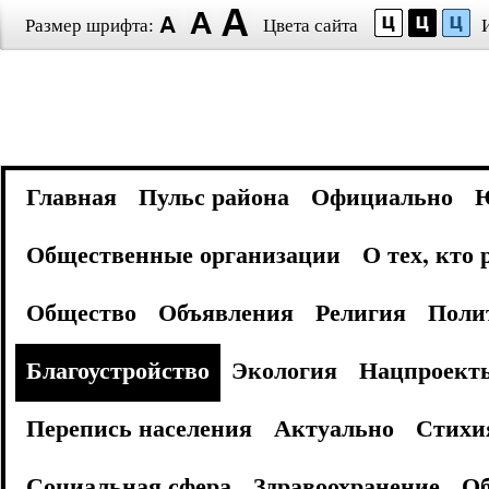
Размер шрифта:
Цвета сайта
Главная
Пульс района
Официально
Общественные организации
О тех, кто
Общество
Объявления
Религия
Поли
Благоустройство
Экология
Нацпроект
Перепись населения
Актуально
Стихи
Социальная сфера
Здравоохранение
Об