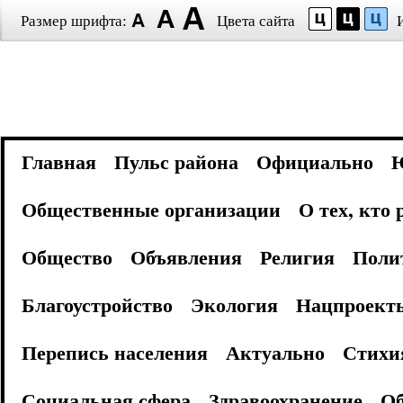
Размер шрифта:
Цвета сайта
Главная
Пульс района
Официально
Общественные организации
О тех, кто
Общество
Объявления
Религия
Поли
Благоустройство
Экология
Нацпроект
Перепись населения
Актуально
Стихи
Социальная сфера
Здравоохранение
Об