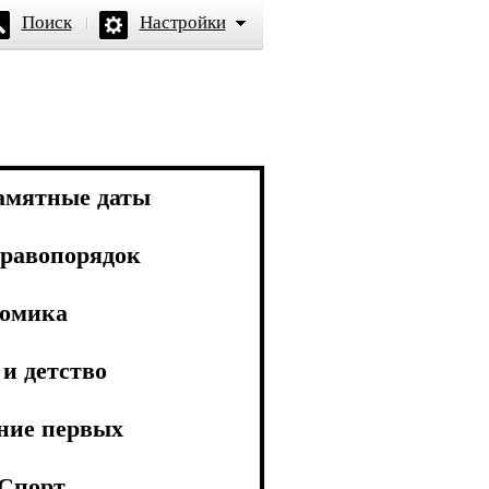
Поиск
Настройки
амятные даты
равопорядок
омика
и детство
ние первых
Спорт