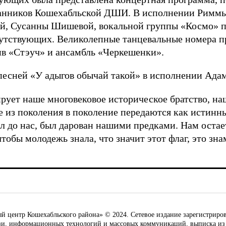
танников Кошехабльской ДШИ. В исполнении Римм
ой, Сусанны Шишевой, вокальной группы «Космо» п
утствующих. Великолепные танцевальные номера п
в «Стэуч» и ансамбль «Черкешенки».
есней «У адыгов обычай такой» в исполнении Адам
рует наше многовековое историческое братство, наш
е из поколения в поколение передаются как истинн
л до нас, был дарован нашими предками. Нам остае
тобы молодежь знала, что значит этот флаг, это зна
ентр Кошехабльского района» © 2024. Сетевое издание зарегистриров
язи, информационных технологий и массовых коммуникаций, выписка из