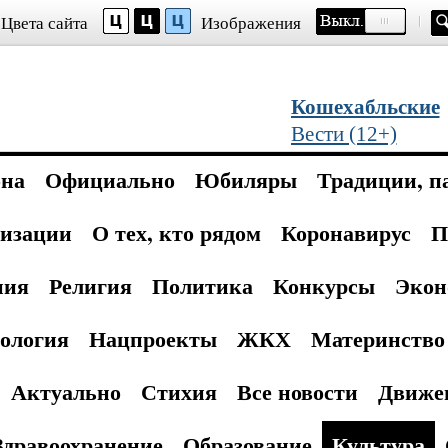
Цвета сайта
Изображения
Кошехабльские
Вести (12+)
она
Официально
Юбиляры
Традиции, п
изации
О тех, кто рядом
Коронавирус
П
ния
Религия
Политика
Конкурсы
Экон
ология
Нацпроекты
ЖКХ
Материнство 
Актуально
Стихия
Все новости
Движе
Здравоохранение
Образование
Культура