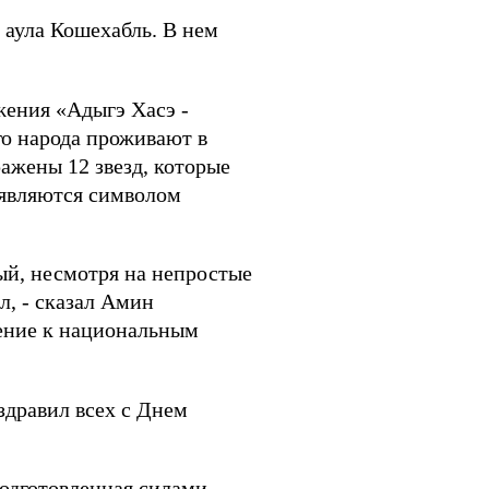
 аула Кошехабль. В нем
жения «Адыгэ Хасэ -
го народа проживают в
ражены 12 звезд, которые
 являются символом
рый, несмотря на непростые
л, - сказал Амин
шение к национальным
здравил всех с Днем
одготовленная силами