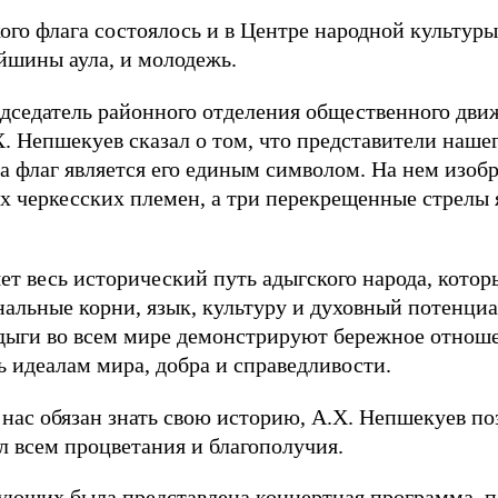
го флага состоялось и в Центре народной культуры
йшины аула, и молодежь.
дседатель районного отделения общественного дви
. Непшекуев сказал о том, что представители наше
 а флаг является его единым символом. На нем изоб
 черкесских племен, а три перекрещенные стрелы
ет весь исторический путь адыгского народа, кото
альные корни, язык, культуру и духовный потенциа
 адыги во всем мире демонстрируют бережное отно
 идеалам мира, добра и справедливости.
нас обязан знать свою историю, А.Х. Непшекуев по
л всем процветания и благополучия.
ующих была представлена концертная программа, п