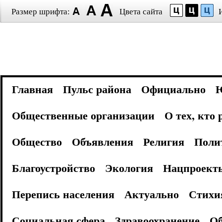
Размер шрифта:
Цвета сайта
Главная
Пульс района
Официально
Общественные организации
О тех, кто
Общество
Объявления
Религия
Поли
Благоустройство
Экология
Нацпроект
Перепись населения
Актуально
Стихи
Социальная сфера
Здравоохранение
Об