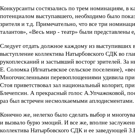
Конкурсанты состязались по трем номинациям, в к
потенциалом выступавшего, необходимо было показа
зрителя и т.д. Примечательно, что все три номина
талантов», «Весь мир - театр» были представлены
Следует отдать должное каждому из выступивших в
выступление коллектива Натырбовского СДК во глав
рукоплесканий и застывший восторг зрителей. За 
Е. Соломка (Игнатьевское сельское поселение), «ве
Многочисленными перевоплощениями удивила прис
Стоя приветствовал зал национальный колорит, пр
Блечепсин. А прекрасный голос А.Упчажоковой, по
раз был встречен несмолкаемыми аплодисментами.
Конечно же, нелегко было сделать выбор и многоу
и вызвало бурю эмоций. И все же, вполне заслуженн
коллектива Натырбовского СДК и ее заведующей З.