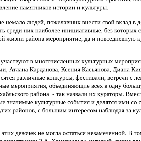
овление памятников истории и культуры.
е немало людей, пожелавших внести свой вклад в д
сть среди них наиболее инициативные, без которых 
ой жизни района мероприятие, да и повседневную 
т участвуют в многочисленных культурных мероприя
ми, Атлана Карданова, Ксения Касьянова, Диана Кия
ятся различные конкурсы, фестивали, встречи с л
ные мероприятия, объединяющие всех в одну боль
абльского района - так назвали их кураторы. Вместе
е значимые культурные события и делятся ими со 
гих районов, с большим интересом наблюдая за ку
этих девочек не могла остаться незамеченной. В то