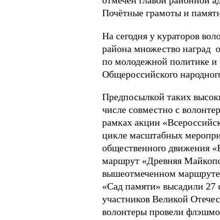
отмечен главой районной 
Почётные грамоты и памятн
На сегодня у кураторов вол
района множество наград о
по молодежной политике и 
Общероссийского народного
Предпосылкой таких высоких
числе совместно с волонте
рамках акции «Всероссийск
цикле масштабных мероприя
общественного движения «В
маршрут «Древняя Майкопск
вышеотмеченном маршруте 
«Сад памяти» высадили 27 
участников Великой Отечес
волонтеры провели флэшмо