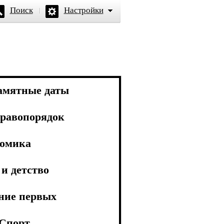
Поиск
Настройки
амятные даты
равопорядок
омика
и детство
ние первых
Спорт