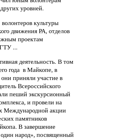
ручил юным волонтерам
других уровней.
, волонтеров культуры
ого движения РА, отделов
дежным проектам
ТУ ...
тивная деятельность. В том
го года в Майкопе, в
 они приняли участие в
дитель Всероссийского
дали пеший экскурсионный
омплекса, и провели на
ах Международной акции
еских памятников
йкопа. В завершение
 один народ», посвященный