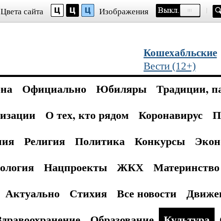
Цвета сайта
Изображения
Кошехабльские
Вести (12+)
она
Официально
Юбиляры
Традиции, п
изации
О тех, кто рядом
Коронавирус
П
ния
Религия
Политика
Конкурсы
Экон
ология
Нацпроекты
ЖКХ
Материнство 
Актуально
Стихия
Все новости
Движе
Здравоохранение
Образование
Культура