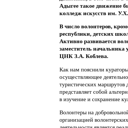
Адыгее такое движение б
колледж искусств им. У.Х
В число волонтеров, кром
республики, детских школ
Активно развивается вол
заместитель начальника 
ЦНК З.А. Коблева.
Как нам пояснили кураторы,
осуществляющее деятельнос
туристических маршрутов д
представляет собой альтер
в изучение и сохранение ку
Волонтеры на добровольной
организацией волонтерски
деятельности является реа