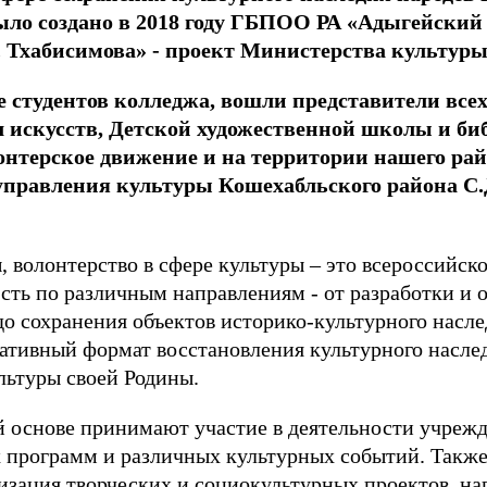
ыло создано в 2018 году ГБПОО РА «Адыгейский
. Тхабисимова» - проект Министерства культур
е студентов колледжа, вошли представители все
 искусств, Детской художественной школы и биб
онтерское движение и на территории нашего рай
управления культуры Кошехабльского района С.
 волонтерство в сфере культуры – это всероссийск
ть по различным направлениям - от разработки и 
о сохранения объектов историко-культурного насле
нативный формат восстановления культурного насле
льтуры своей Родины.
 основе принимают участие в деятельности учреж
х программ и различных культурных событий. Такж
лизация творческих и социокультурных проектов, н