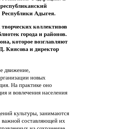
 республиканский
ы Республики Адыгея.
х творческих коллективов
лиотек города и районов.
она, которое возглавляют
Д. Киясова и директор
ое движение,
организации новых
дия. На практике оно
дия и вовлечения населения
дений культуры, занимаются
е важной составляющей их
аправленных на сохранение