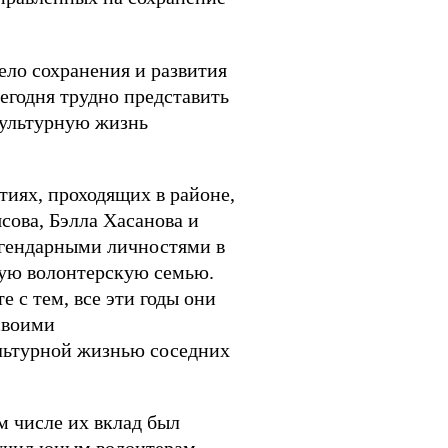
ело сохранения и развития
сегодня трудно представить
культурную жизнь
тиях, проходящих в районе,
сова, Бэлла Хасанова и
егендарными личностями в
шую волонтерскую семью.
 с тем, все эти годы они
своими
льтурной жизнью соседних
м числе их вклад был