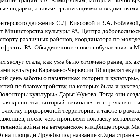
администрации З.А. Хамирзовым, который лично в
ые подарки, а также организациями и ведомствами 
онтерского движения С.Д. Киясовой и З.А. Коблевой
т Министерства культуры РА, Центра добровольческ
спорту различных районов, координатора по моло
 фронта РА, Объединенного совета обучающихся МГ
 заслуг стала, как уже было отмечено ранее, их ак
рами культуры Карачаево-Черкесии 18 апреля текуще
ий день заботы о памятниках истории и культуры»,
тий по благоустройству, на которых была и руково
олонтеры культуры» Дарья Жукова. Тогда они соз
ая крепость», который начинался от стрелкового к
очистку придорожной территории, а также в рамк
саженцев, после чего произвели покраску металлич
твенной войны на ветеранском кладбище города Ма
б на площади Дружбы под название «Одна страна –