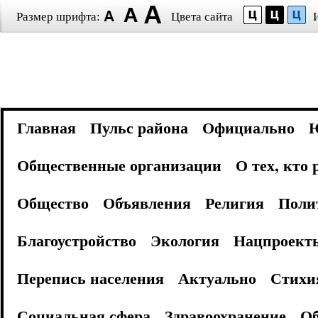
Размер шрифта:
Цвета сайта
Главная
Пульс района
Официально
Общественные организации
О тех, кто
Общество
Объявления
Религия
Поли
Благоустройство
Экология
Нацпроект
Перепись населения
Актуально
Стихи
Социальная сфера
Здравоохранение
Об