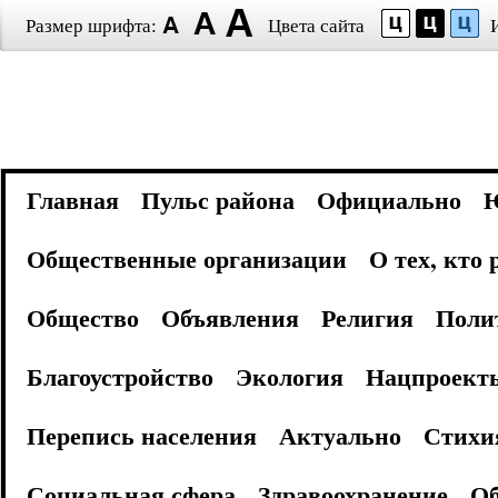
Размер шрифта:
Цвета сайта
Главная
Пульс района
Официально
Общественные организации
О тех, кто
Общество
Объявления
Религия
Поли
Благоустройство
Экология
Нацпроект
Перепись населения
Актуально
Стихи
Социальная сфера
Здравоохранение
Об