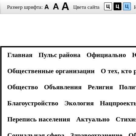
Размер шрифта:
Цвета сайта
Главная
Пульс района
Официально
Общественные организации
О тех, кто
Общество
Объявления
Религия
Поли
Благоустройство
Экология
Нацпроект
Перепись населения
Актуально
Стихи
Социальная сфера
Здравоохранение
Об