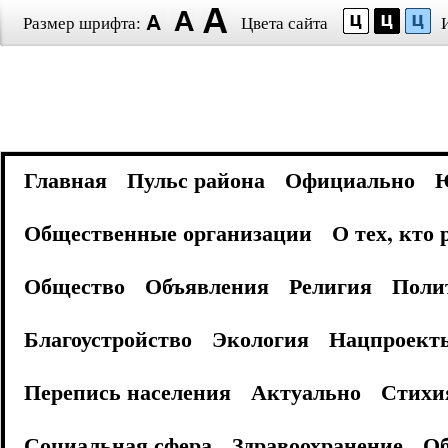
Размер шрифта:
Цвета сайта
Главная
Пульс района
Официально
Общественные организации
О тех, кто
Общество
Объявления
Религия
Поли
Благоустройство
Экология
Нацпроект
Перепись населения
Актуально
Стихи
Социальная сфера
Здравоохранение
Об