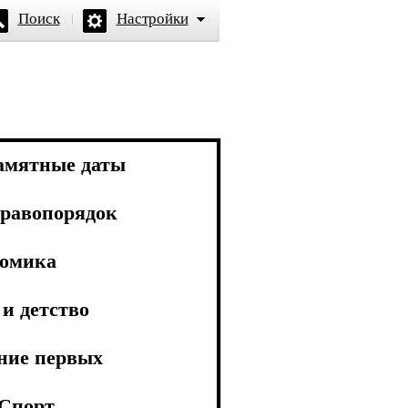
Поиск
Настройки
амятные даты
равопорядок
омика
и детство
ние первых
Спорт