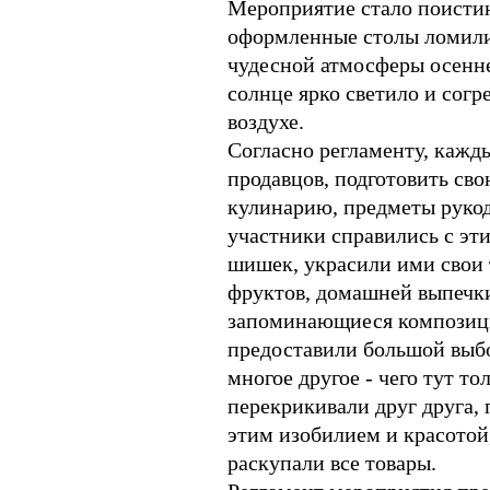
Мероприятие стало поистин
оформленные столы ломились
чудесной атмосферы осенне
солнце ярко светило и согр
воздухе.
Согласно регламенту, кажды
продавцов, подготовить св
кулинарию, предметы рукоде
участники справились с эт
шишек, украсили ими свои 
фруктов, домашней выпечки
запоминающиеся композиции
предоставили большой выбор
многое другое - чего тут т
перекрикивали друг друга, 
этим изобилием и красотой
раскупали все товары.