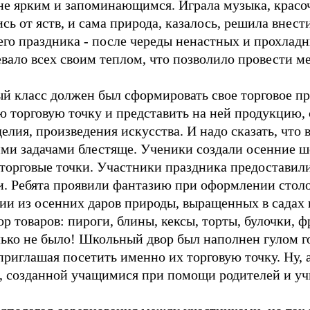
е ярким и запоминающимся. Играла музыка, красоч
 от яств, и сама природа, казалось, решила внести
го праздника - после череды ненастных и прохладн
евало всех своим теплом, что позволило провести 
й класс должен был сформировать свое торговое пр
ою торговую точку и представить на ней продукцию
лия, произведения искусства. И надо сказать, что 
ими задачами блестяще. Ученики создали осенние ше
торговые точки. Участники праздника предоставил
. Ребята проявили фантазию при оформлении столо
 из осенних даров природы, выращенных в садах и
 товаров: пироги, блины, кексы, торты, булочки, ф
олько не было! Школьный двор был наполнен гулом г
приглашая посетить именно их торговую точку. Ну,
, созданной учащимися при помощи родителей и у