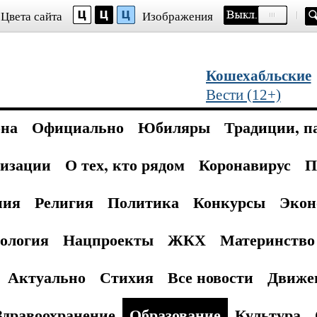
Цвета сайта
Изображения
Кошехабльские
Вести (12+)
она
Официально
Юбиляры
Традиции, п
изации
О тех, кто рядом
Коронавирус
П
ния
Религия
Политика
Конкурсы
Экон
ология
Нацпроекты
ЖКХ
Материнство 
Актуально
Стихия
Все новости
Движе
Здравоохранение
Образование
Культура