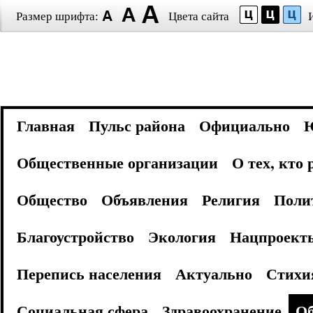
Размер шрифта:
Цвета сайта
Главная
Пульс района
Официально
Общественные организации
О тех, кто
Общество
Объявления
Религия
Поли
Благоустройство
Экология
Нацпроект
Перепись населения
Актуально
Стихи
Социальная сфера
Здравоохранение
Об