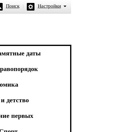
Поиск
Настройки
амятные даты
равопорядок
омика
и детство
ние первых
Спорт