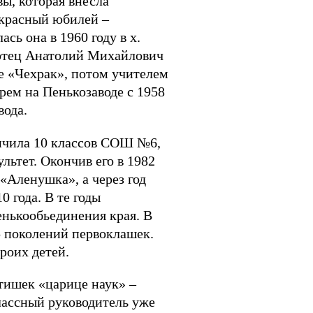
ы, которая внесла
екрасный юбилей –
ь она в 1960 году в х.
 отец Анатолий Михайлович
зе «Чехрак», потом учителем
ем на Пенькозаводе с 1958
вода.
кончила 10 классов СОШ №6,
ьтет. Окончив его в 1982
 «Аленушка», а через год
0 года. В те годы
енькообьединения края. В
 поколений первоклашек.
роих детей.
тишек «царице наук» –
классный руководитель уже