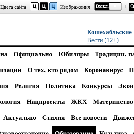
Цвета сайта
Изображения
Кошехабльские
Вести (12+)
она
Официально
Юбиляры
Традиции, п
изации
О тех, кто рядом
Коронавирус
П
ния
Религия
Политика
Конкурсы
Экон
ология
Нацпроекты
ЖКХ
Материнство 
Актуально
Стихия
Все новости
Движе
Здравоохранение
Образование
Культура