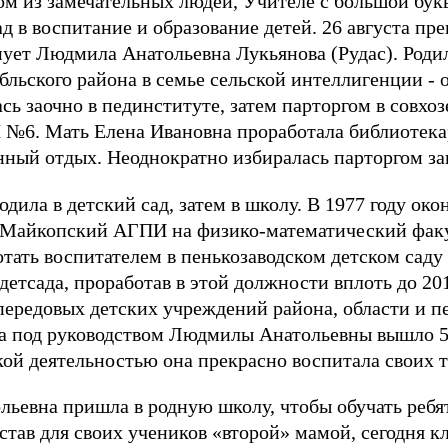
ом из замечательных людей, Учителе с большой букв
 в воспитание и образование детей. 26 августа пр
ет Людмила Анатольевна Лукьянова (Рудас). Родилас
льского района в семье сельской интеллигенции -
сь заочно в пединституте, затем парторгом в совхо
№6. Мать Елена Ивановна проработала библиотекар
нный отдых. Неоднократно избиралась парторгом за
одила в детский сад, затем в школу. В 1977 году о
в Майкопский АГПИ на физико-математический факул
ботать воспитателем в пенькозаводском детском саду
детсада, проработав в этой должности вплоть до 201
ередовых детских учреждений района, области и п
да под руководством Людмилы Анатольевны вышло 5
кой деятельностью она прекрасно воспитала своих т
льевна пришла в родную школу, чтобы обучать ребя
став для своих учеников «второй» мамой, сегодня 