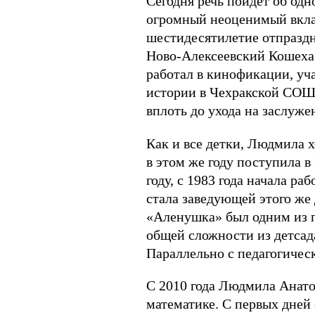
Сегодня речь пойдет об одн
огромный неоценимый вклад
шестидесятилетие отпраздну
Ново-Алексеевский Кошехаб
работал в кинофикации, уча
истории в Чехракской СОШ 
вплоть до ухода на заслуже
Как и все детки, Людмила х
в этом же году поступила 
году, с 1983 года начала ра
стала заведующей этого же 
«Аленушка» был одним из п
общей сложности из детса
Параллельно с педагогичес
С 2010 года Людмила Анато
математике. С первых дней 