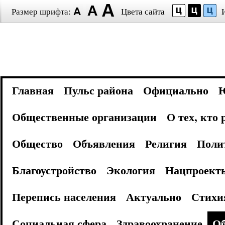
Размер шрифта:
Цвета сайта
Главная
Пульс района
Официально
Общественные организации
О тех, кто
Общество
Объявления
Религия
Поли
Благоустройство
Экология
Нацпроект
Перепись населения
Актуально
Стихи
Социальная сфера
Здравоохранение
Об