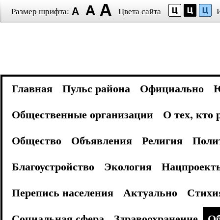
Размер шрифта:
Цвета сайта
Главная
Пульс района
Официально
Общественные организации
О тех, кто
Общество
Объявления
Религия
Поли
Благоустройство
Экология
Нацпроект
Перепись населения
Актуально
Стихи
Социальная сфера
Здравоохранение
Об