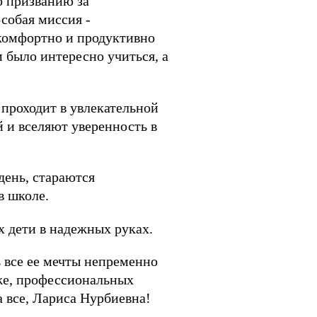
о призванию за
собая миссия -
комфортно и продуктивно
м было интересно учиться, а
 проходит в увлекательной
 и вселяют уверенность в
день, стараются
в школе.
их дети в надежных руках.
 все ее мечты непременно
 же, профессиональных
а все, Лариса Нурбиевна!