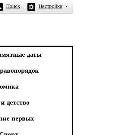
Поиск
Настройки
амятные даты
равопорядок
омика
и детство
ние первых
Спорт