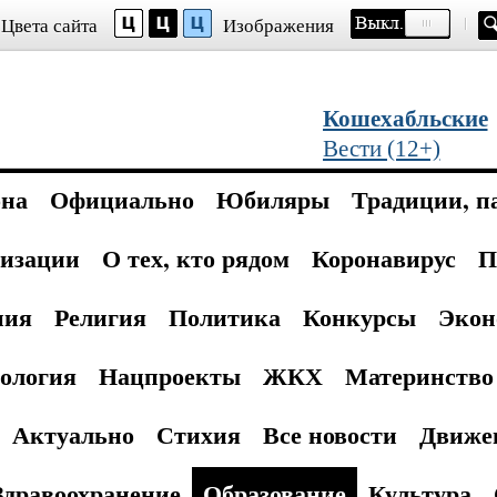
Цвета сайта
Изображения
Кошехабльские
Вести (12+)
она
Официально
Юбиляры
Традиции, п
изации
О тех, кто рядом
Коронавирус
П
ния
Религия
Политика
Конкурсы
Экон
ология
Нацпроекты
ЖКХ
Материнство 
Актуально
Стихия
Все новости
Движе
Здравоохранение
Образование
Культура