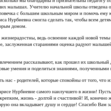
асколько мы благодарны и признательны педагогу п
их малышах. Учителю начальной школы отведена о
еловечка с большим школьным миром и помочь ему 
иса Нурбиевна смогла сделать так, чтобы всем детя
торым домом.
и жизнерадостны, ведь освоение каждой новой темы
е, заслуженная стараниями оценка радуют малышей
увлечением рассказывают, как прошел их школьный 
овые умения и поделиться знаниями, полученными 
ть нас - родителей, которые спокойны от того, что 
рисе Нурбиевне самого наилучшего в жизни! Пусть
 крепким, жизнь - долгой и счастливой! И, конечно
орую она вкладывает душу и сердце! Спасибо Вам з