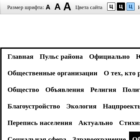
Размер шрифта:
Цвета сайта
Главная
Пульс района
Официально
Общественные организации
О тех, кто
Общество
Объявления
Религия
Поли
Благоустройство
Экология
Нацпроект
Перепись населения
Актуально
Стихи
Социальная сфера
Здравоохранение
Об