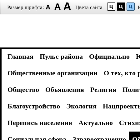
Размер шрифта:
Цвета сайта
Главная
Пульс района
Официально
Общественные организации
О тех, кто
Общество
Объявления
Религия
Поли
Благоустройство
Экология
Нацпроект
Перепись населения
Актуально
Стихи
Социальная сфера
Здравоохранение
Об