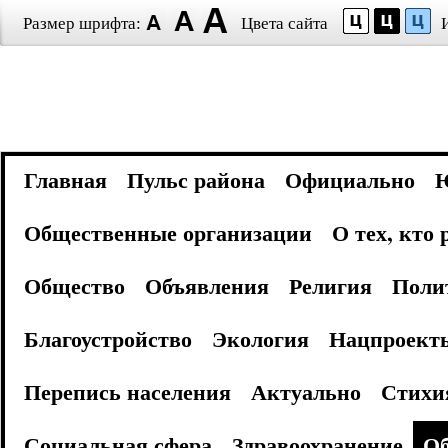
Размер шрифта:
Цвета сайта
Главная
Пульс района
Официально
Общественные организации
О тех, кто
Общество
Объявления
Религия
Поли
Благоустройство
Экология
Нацпроект
Перепись населения
Актуально
Стихи
Социальная сфера
Здравоохранение
Об